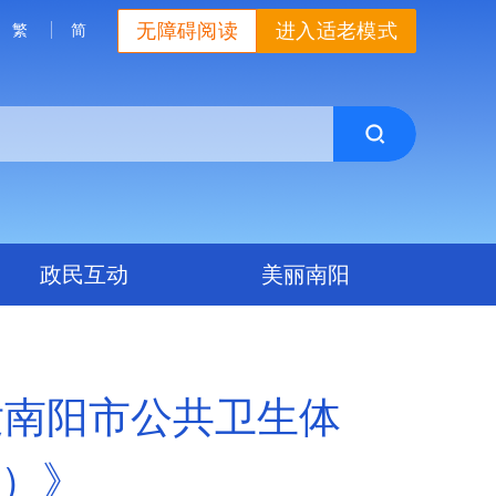
无障碍阅读
进入适老模式
繁
简
政民互动
美丽南阳
发南阳市公共卫生体
年）》