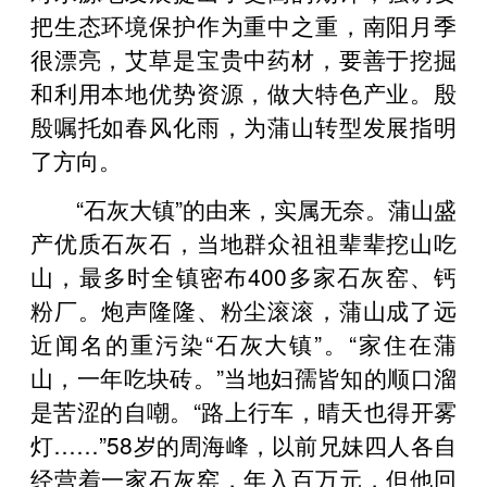
把生态环境保护作为重中之重，南阳月季
很漂亮，艾草是宝贵中药材，要善于挖掘
和利用本地优势资源，做大特色产业。殷
殷嘱托如春风化雨，为蒲山转型发展指明
了方向。
“石灰大镇”的由来，实属无奈。蒲山盛
产优质石灰石，当地群众祖祖辈辈挖山吃
山，最多时全镇密布400多家石灰窑、钙
粉厂。炮声隆隆、粉尘滚滚，蒲山成了远
近闻名的重污染“石灰大镇”。“家住在蒲
山，一年吃块砖。”当地妇孺皆知的顺口溜
是苦涩的自嘲。“路上行车，晴天也得开雾
灯……”58岁的周海峰，以前兄妹四人各自
经营着一家石灰窑，年入百万元，但他回