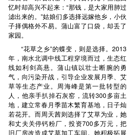
忆时却高兴不起来：“那钱，是大家用肺过
滤出来的。”姑娘们多选择远嫁他乡，小伙
子择偶格外不易。蒲山富了口袋，却丢了
家园。
“花草之乡”的蝶变，则是选择。2013
年，南水北调中线工程穿境而过，生态红
线如利剑高悬。蒲山镇以壮士断腕的勇
气，向污染开战，引导企业发展月季、艾
草等生态产业。周海峰是第一批转型的
人，他亲手扒掉石灰窑，流转300多亩土
地，建立常春月季苗木繁育基地，日子灿
若花开。而周天茜则选择了艾草为业，她
和丈夫关停钙粉厂，投资700多万元，把
旧厂房改造成艾草加工车间。她积极拓展