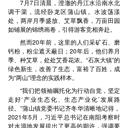
7月7日清晨，澄澈的丹江水沿南水北
调干渠，流经卧龙区蒲山镇‌。水波荡漾
处，两岸月季盛放、艾草飘香，万亩田园
如铺展的锦绣画卷，引得游客竞相奔赴。
然而20年前，这里的人们采矿石、磨
钙粉，粉尘遮天蔽日；20年后，他们养月
季、种艾草，处处艾香花浓。“石灰大镇”的
绿色新生，改善了生态，富裕了百姓，成
为“两山”理念的实践样本。
“我们把领袖嘱托化为行动自觉，坚定
走好‘产业生态化、生态产业化’发展路
径。”蒲山镇党委书记齐冬华清晰地记得，
2021年5月，习近平总书记在南阳考察时
对水源地发展提出了更高的期许，强调要