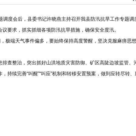
题调度会后，县委书记许晓燕主持召开我县防汛抗旱工作专题调
会议要求，抓实抓细各项防汛抗旱措施，确保安全度汛。
期，极端天气事件偏多，要始终保持高度警醒，坚决克服麻痹思想
患排查整治，突出抓好山洪地质灾害防御、矿区高陡边坡监管、河
，持续完善“叫醒”“叫应”机制和转移安置预案，做到应转尽转