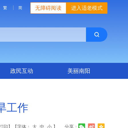
无障碍阅读
进入适老模式
繁
简
政民互动
美丽南阳
旱工作
打印】
【字体：
大
中
小
】
分享：