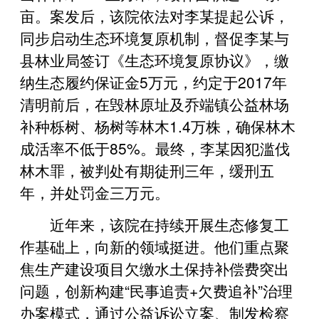
亩。案发后，该院依法对李某提起公诉，
同步启动生态环境复原机制，督促李某与
县林业局签订《生态环境复原协议》，缴
纳生态履约保证金5万元，约定于2017年
清明前后，在毁林原址及乔端镇公益林场
补种栎树、杨树等林木1.4万株，确保林木
成活率不低于85%。最终，李某因犯滥伐
林木罪，被判处有期徒刑三年，缓刑五
年，并处罚金三万元。
近年来，该院在持续开展生态修复工
作基础上，向新的领域挺进。他们重点聚
焦生产建设项目欠缴水土保持补偿费突出
问题，创新构建“民事追责+欠费追补”治理
办案模式，通过公益诉讼立案、制发检察