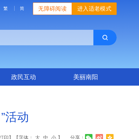
无障碍阅读
进入适老模式
繁
简
政民互动
美丽南阳
”活动
打印】
【字体：
大
中
小
】
分享：