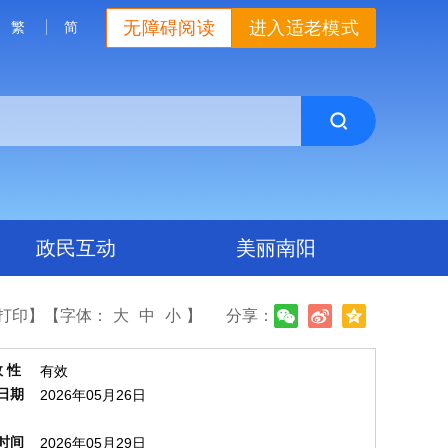
无障碍阅读
进入适老模式
繁
简
政民互动
美丽南阳
打印】
【字体：
大
中
小
】
分享：
效 性
有效
日期
2026年05月26日
时间
2026年05月29日