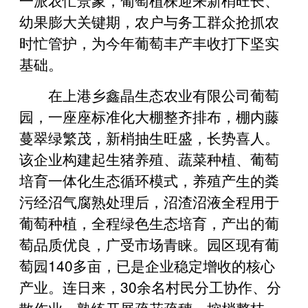
幼果膨大关键期，农户与务工群众抢抓农
时忙管护，为今年葡萄丰产丰收打下坚实
基础。
在上港乡鑫晶生态农业有限公司葡萄
园，一座座标准化大棚整齐排布，棚内藤
蔓翠绿繁茂，新梢抽生旺盛，长势喜人。
该企业构建起生猪养殖、蔬菜种植、葡萄
培育一体化生态循环模式，养殖产生的粪
污经沼气腐熟处理后，沼渣沼液全程用于
葡萄种植，全程绿色生态培育，产出的葡
萄品质优良，广受市场青睐。园区现有葡
萄园140多亩，已是企业稳定增收的核心
产业。连日来，30余名村民分工协作、分
散作业，熟练开展疏花疏穗、控梢整枝、