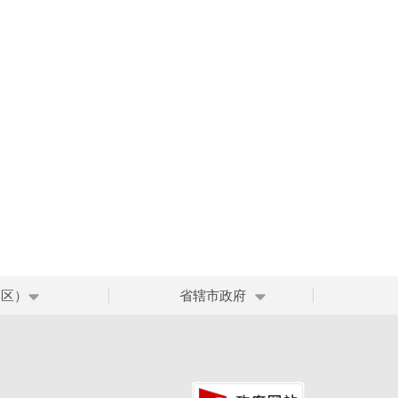
、区）
省辖市政府