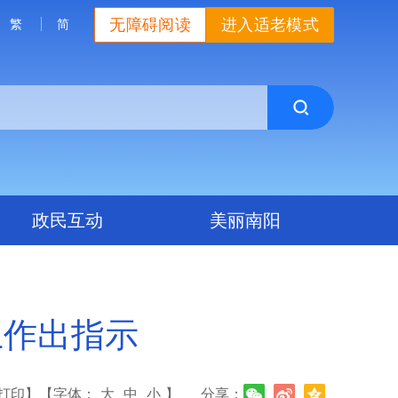
无障碍阅读
进入适老模式
繁
简
政民互动
美丽南阳
上作出指示
打印】
【字体：
大
中
小
】
分享：