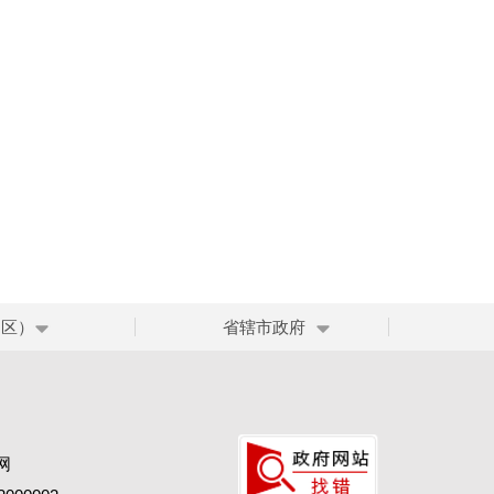
、区）
省辖市政府
网