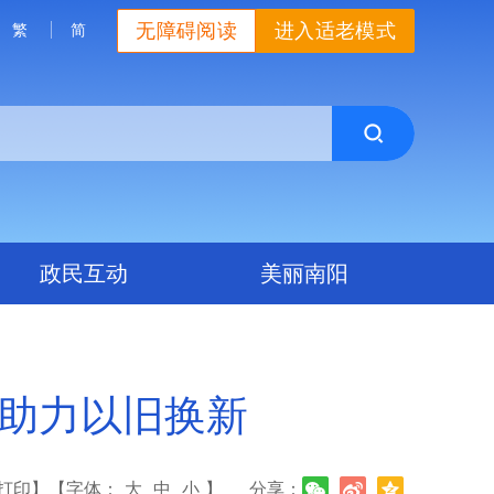
无障碍阅读
进入适老模式
繁
简
政民互动
美丽南阳
债助力以旧换新
打印】
【字体：
大
中
小
】
分享：