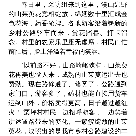
春日里，采访组来到这里，漫山遍野
的山茱萸花竞相绽放，绵延数十里汇成金
色花海，药香沁脾。各地游客沿着崭新的
乡村公路驱车而来，赏花踏春、打卡留
念。村里的农家乐里座无虚席，村民们忙
前忙后，脸上洋溢着幸福的笑容。
“以前路不好，山路崎岖狭窄，山茱萸
花再美也没人来，成熟的山茱萸运出去也
费劲。现在路修通了、修宽了，公路通到
家门口，游客多了，药材也能直接用货车
运到山外，价格卖得更高，日子越过越红
火！”栗坪村村民一边招呼游客，一边笑着
讲述道路带来的变化。一簇簇绽放的山茱
萸花，映照出的是我市乡村公路建设的丰