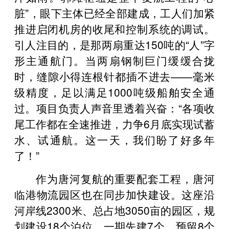
脏”，眼下主体已经全部建成，工人们加紧
推进启闭机房的收尾和控制系统的调试。
引人注目的，是那两扇重达150吨的“人”字
形主通航门。当两扇钢制巨门缓缓合拢
时，缝隙小得连根针都插不进去——毫米
级精度，足以满足1000吨级船舶安全通
过。项目负责人声音里透着兴奋：“各项收
尾工作都在全速推进，力争6月底实现试蓄
水、试通航。这一天，我们盼了好多年
了！”
作为唐河复航的重要配套工程，唐河
临港物流园区也在同步加快建设。这座沿
河岸线2300米、总占地3050亩的园区，规
划建设18个泊位，一期先建7个，预留8个