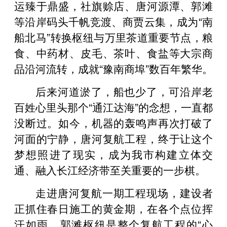
运臻于鼎盛，社旗赊店、唐河源潭、郭滩
等沿岸码头千帆竞渡、商贾云集，成为“南
船北马”转换枢纽与万里茶道重要节点，粮
食、中药材、皮毛、茶叶、食盐等大宗商
品沿河流转，成就“豫南商埠”数百年繁华。
后来河道淤了，船也少了，可沿岸老
百姓心里头那个“通江达海”的念想，一直都
没断过。如今，机器的轰鸣声再次打破了
河面的宁静，唐河复航工程，终于让这个
梦想照进了现实，成为我市构建立体交
通、融入长江经济带至关重要的一步棋。
走进唐河复航一期工程现场，建设者
正抓住春日施工的黄金期，在各个点位挥
汗如雨。郭滩枢纽是整个复航工程的“心