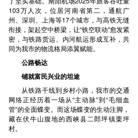
了坚实基础。南阳机场2025年旅客吞吐量
103万人次，位居河南省第二，通航广
州、深圳、上海等17个城市，与高铁无缝
衔接，架起空中桥梁，让“铁空联动”愈发紧
密，与铁路货运、内河航运形成互补，共
同为我市的物流格局添翼赋能。
公路畅达
铺就富民兴业的坦途
从铁路干线到乡村小路，我市的交通
网络正经历着一场从“主动脉”到“毛细血
管”的全面蝶变。而这场蝶变的生动注脚，
藏在伏牛山腹地的西峡县二郎坪镇栗坪
村。