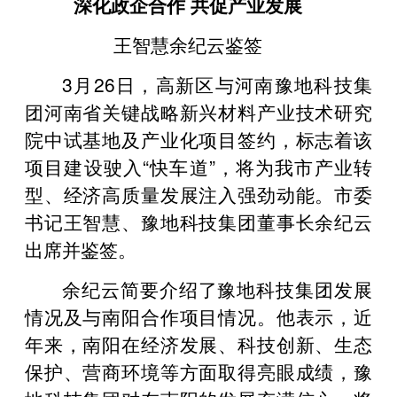
深化政企合作 共促产业发展
王智慧余纪云鉴签
3月26日，高新区与河南豫地科技集
团河南省关键战略新兴材料产业技术研究
院中试基地及产业化项目签约，标志着该
项目建设驶入“快车道”，将为我市产业转
型、经济高质量发展注入强劲动能。市委
书记王智慧、豫地科技集团董事长余纪云
出席并鉴签。
余纪云简要介绍了豫地科技集团发展
情况及与南阳合作项目情况。他表示，近
年来，南阳在经济发展、科技创新、生态
保护、营商环境等方面取得亮眼成绩，豫