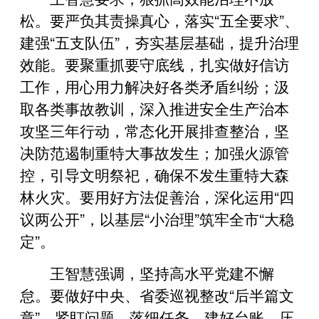
松。要严负其责操真心，落实“五全要求”、
建强“五支队伍”，夯实基层基础，提升治理
效能。要聚重抓要守底线，扎实做好信访
工作，用心用力解决好各类矛盾纠纷；汲
取各类事故教训，深入推进安全生产治本
攻坚三年行动，常态化开展排查整治，坚
决防范遏制重特大事故发生；加强火源管
控，引导文明祭祀，确保不发生重特大森
林火灾。要用好方法促善治，深化运用“四
议两公开”，以基层“小治理”筑牢全市“大稳
定”。
王智慧强调，坚持高水平党建不懈
怠。要做好中央、省委巡视整改“后半篇文
章”，紧盯问题、落细任务，建好台账、压