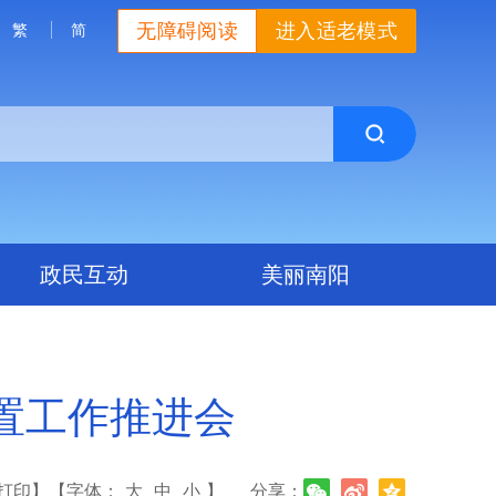
无障碍阅读
进入适老模式
繁
简
政民互动
美丽南阳
置工作推进会
打印】
【字体：
大
中
小
】
分享：