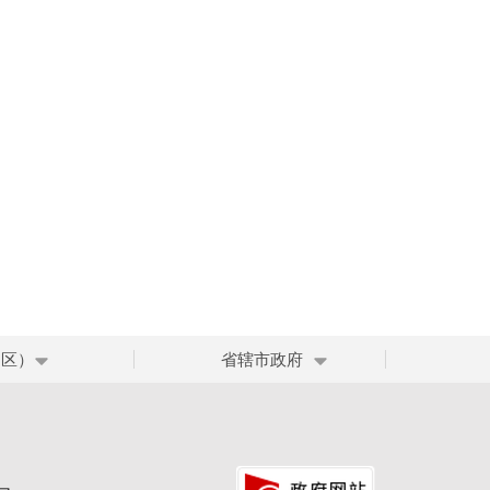
、区）
省辖市政府