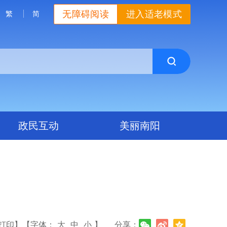
无障碍阅读
进入适老模式
繁
简
政民互动
美丽南阳
打印】
【字体：
大
中
小
】
分享：