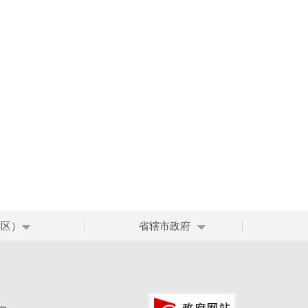
、区）
省辖市政府