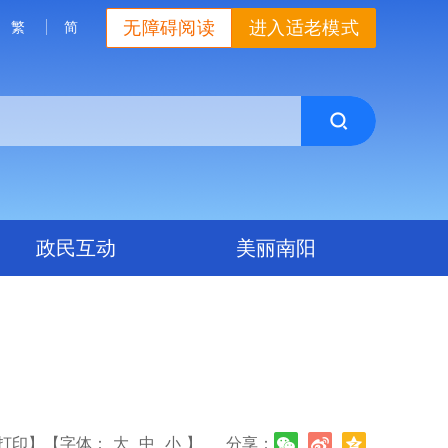
无障碍阅读
进入适老模式
繁
简
政民互动
美丽南阳
打印】
【字体：
大
中
小
】
分享：