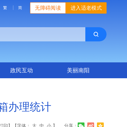
无障碍阅读
进入适老模式
繁
简
政民互动
美丽南阳
信箱办理统计
打印】
【字体：
大
中
小
】
分享：