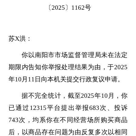
〔
2025〕
1162
号
苏
X
洪
：
你
以
南阳市市场监督管理局
未在法定
期限内告知你举报处理结果为由
，于
2025
年10
月
11
日向本机关提交行政复议申请。
据不完全统计，截至
2025年
10
月，你
已通过
12315平台提出举报
683
次、投诉
743
次，均系你在不同经营场所购买商品
后，以商品存在问题为由反复多次以相同