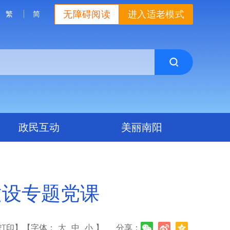
无障碍阅读
进入适老模式
繁
简
政民互动
美丽南阳
建设专题党课
打印】
【字体：
大
中
小
】
分享：