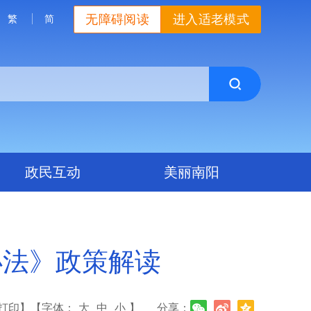
无障碍阅读
进入适老模式
繁
简
政民互动
美丽南阳
办法》政策解读
打印】
【字体：
大
中
小
】
分享：