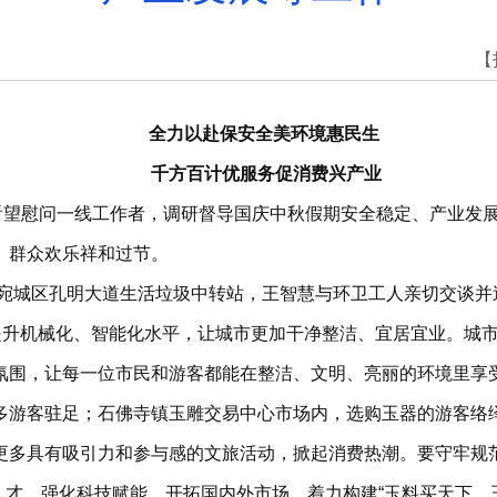
【
全力以赴保安全美环境惠民生
千方百计优服务促消费兴产业
县看望慰问一线工作者，调研督导国庆中秋假期安全稳定、产业发
、群众欢乐祥和过节。
”在宛城区孔明大道生活垃圾中转站，王智慧与环卫工人亲切交谈
，提升机械化、智能化水平，让城市更加干净整洁、宜居宜业。城
氛围，让每一位市民和游客都能在整洁、文明、亮丽的环境里享
多游客驻足；石佛寺镇玉雕交易中心市场内，选购玉器的游客络
更多具有吸引力和参与感的文旅活动，掀起消费热潮。要守牢规
引育人才，强化科技赋能，开拓国内外市场，着力构建“玉料买天下