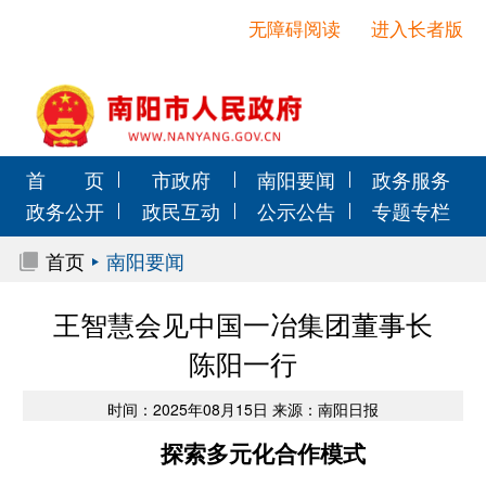
无障碍阅读
进入长者版
首 页
市政府
南阳要闻
政务服务
政务公开
政民互动
公示公告
专题专栏
首页
南阳要闻
王智慧会见中国一冶集团董事长
陈阳一行
时间：2025年08月15日 来源：南阳日报
探索多元化合作模式