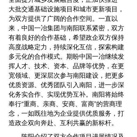
大批交通基础设施项目和城市更新项目，
为双方提供了广阔的合作空间。一直以
来，中国一冶集团与南阳联系紧密，双方
有着良好的合作基础，希望政企双方保持
高度战略定力，持续深化互信，探索构建
多元化的合作模式。期盼中国一冶继续发
挥人才、技术、资本、品牌等优势，在更
宽领域、更深层次参与南阳建设，把更多
优质资源、优秀团队引入南阳，进一步深
化务实合作、实现优势互补。南阳将始终
奉行“重商、亲商、安商、富商”的营商理
念，一如既往地为企业提供优质服务，打
造政企双向奔赴、互利共赢的新标杆。
陈阳介绍了双方合作项目进展情况及