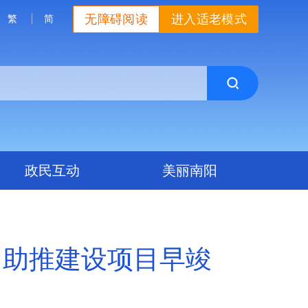
无障碍阅读
进入适老模式
繁
简
政民互动
美丽南阳
 助推建设项目早竣