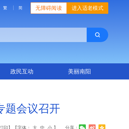
无障碍阅读
进入适老模式
繁
简
政民互动
美丽南阳
次专题会议召开
打印】
【字体：
大
中
小
】
分享：