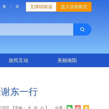
无障碍阅读
进入适老模式
繁
简
政民互动
美丽南阳
长谢东一行
打印】
【字体：
大
中
小
】
分享：