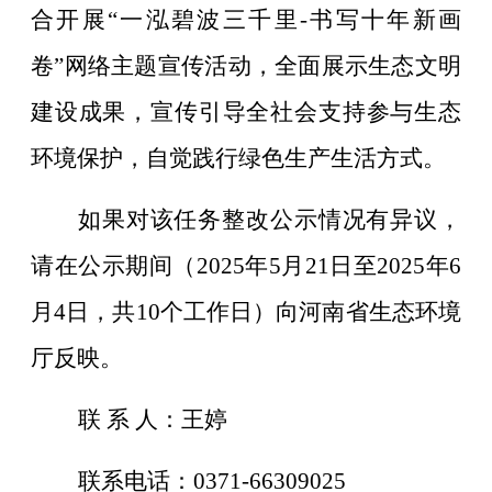
合开展
“
一泓碧波三千里
-
书写十年新画
卷
”
网络主题宣传活动，全面展示生态文明
建设成果，宣传引导全社会支持参与生态
环境保护，自觉践行绿色生产生活方式。
如果对该任务整改公示情况有异议，
请在公示期间（
2025
年
5
月
21
日至
2025
年
6
月
4
日，共
10
个工作日）
向
河南
省生态环境
厅反映
。
联
系
人：王婷
联系电话：
0371-66309025