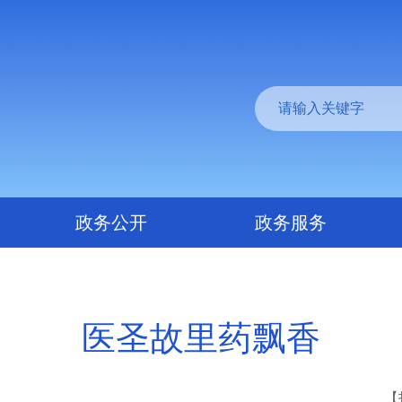
政务公开
政务服务
医圣故里药飘香
【