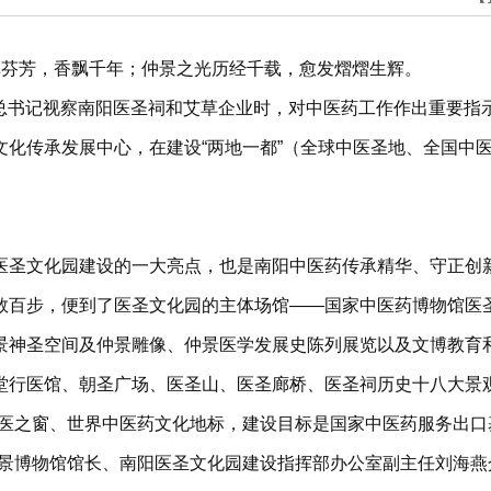
草芬芳，香飘千年；仲景之光历经千载，愈发熠熠生辉。
近平总书记视察南阳医圣祠和艾草企业时，对中医药工作作出重要
文化传承发展中心，在建设“两地一都”（全球中医圣地、全国中
医圣文化园建设的一大亮点，也是南阳中医药传承精华、守正创
数百步，便到了医圣文化园的主体场馆——国家中医药博物馆医
景神圣空间及仲景雕像、仲景医学发展史陈列展览以及文博教育
堂行医馆、朝圣广场、医圣山、医圣廊桥、医圣祠历史十八大景
中医之窗、世界中医药文化地标，建设目标是国家中医药服务出
仲景博物馆馆长、南阳医圣文化园建设指挥部办公室副主任刘海