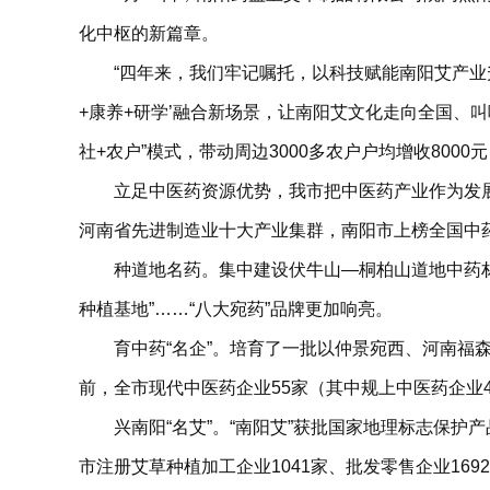
化中枢的新篇章。
“四年来，我们牢记嘱托，以科技赋能南阳艾产业
+康养+研学’融合新场景，让南阳艾文化走向全国、
社+农户”模式，带动周边3000多农户户均增收8000
立足中医药资源优势，我市把中医药产业作为发展
河南省先进制造业十大产业集群，南阳市上榜全国中药
种道地名药。集中建设伏牛山—桐柏山道地中药材种
种植基地”……“八大宛药”品牌更加响亮。
育中药“名企”。培育了一批以仲景宛西、河南
前，全市现代中医药企业55家（其中规上中医药企业4
兴南阳“名艾”。“南阳艾”获批国家地理标志保
市注册艾草种植加工企业1041家、批发零售企业169