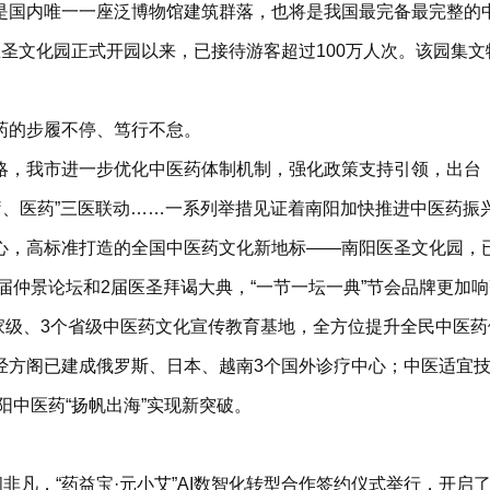
是国内唯一一座泛博物馆建筑群落，也将是我国最完备最完整的
圣文化园正式开园以来，已接待游客超过100万人次。该园集
药的步履不停、笃行不怠。
略，我市进一步优化中医药体制机制，强化政策支持引领，出台
疗、医药”三医联动……一系列举措见证着南阳加快推进中医药振
心，高标准打造的全国中医药文化新地标——南阳医圣文化园，
届仲景论坛和2届医圣拜谒大典，“一节一坛一典”节会品牌更加响
国家级、3个省级中医药文化宣传教育基地，全方位提升全民中医药
方阁已建成俄罗斯、日本、越南3个国外诊疗中心；中医适宜技术职
阳中医药“扬帆出海”实现新突破。
闹非凡，“药益宝·元小艾”AI数智化转型合作签约仪式举行，开