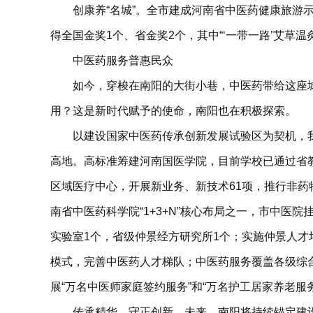
创康养“名城”。全市建成河南省中医药健康旅游
得全国金奖1个、省金奖2个，其中“‘一带一路’艾草
中医药服务普惠民众
如今，穿梭在南阳的大街小巷，中医药带给这座
用？这是新时代赋予的使命，南阳也在积极探索。
以建设国家中医药传承创新发展试验区为契机，
高地。高标准筹建河南国医学院，目前学校已通过省
区域医疗中心，开展新业务、新技术61项，推行非药
南省中医药科学院“1+3+N”核心布局之一，市中
实验室1个，省级仲景经方研究所1个；实施仲景人才
模式，完善中医药人才梯队；中医药服务覆盖各级综
展“万名中医师家庭签约服务”和“万名护工居家养老
传承精华，守正创新。未来，南阳将持续锚定建