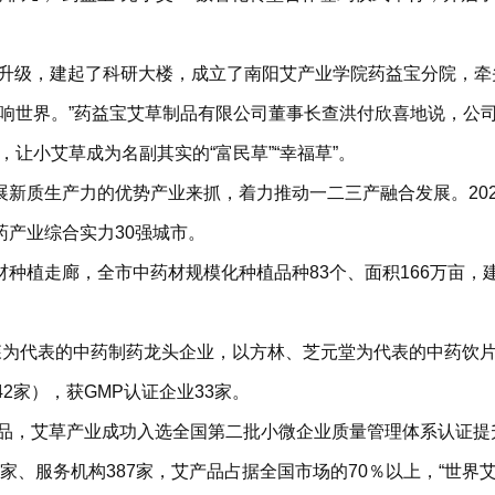
升级，建起了科研大楼，成立了南阳艾产业学院药益宝分院，牵
叫响世界。”药益宝艾草制品有限公司董事长查洪付欣喜地说，公
元，让小艾草成为名副其实的“富民草”“幸福草”。
新质生产力的优势产业来抓，着力推动一二三产融合发展。2024
产业综合实力30强城市。
植走廊，全市中药材规模化种植品种83个、面积166万亩，建成
福森为代表的中药制药龙头企业，以方林、芝元堂为代表的中药饮
2家），获GMP认证企业33家。
护产品，艾草产业成功入选全国第二批小微企业质量管理体系认证提
2家、服务机构387家，艾产品占据全国市场的70％以上，“世界