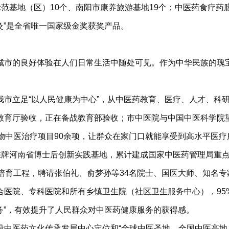
示范基地（区）10个、南阳市康养旅游基地19个；中医药食疗
温灸”是全省唯一国家级金奖获奖产品。
城市的良好体验在人们日常生活中随处可见。作为中华民族的瑰
我市立足“以人民健康为中心”，从中医药教育、医疗、人才、科
教育厅验收，正在备战教育部验收；市中医院与中国中医科学院
物中医治疗项目90余项，让群众在家门口就能享受到高水平医疗
医院挂牌河南省博士后创新实践基地，累计建成国家中医药管理局重
培育工程，聘请张伯礼、俞梦孙等34名院士、国医大师、知名
合医院、专科医院和所有乡镇卫生院（社区卫生服务中心），95
服务”，有效提升了人民群众对中医药健康服务的获得感。
设中医药文化传承发展中心定位和“全球中医圣地、全国中医高地