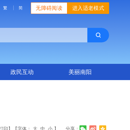
无障碍阅读
进入适老模式
繁
简
政民互动
美丽南阳
打印】
【字体：
大
中
小
】
分享：