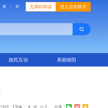
无障碍阅读
进入适老模式
繁
简
政民互动
美丽南阳
象
打印】
【字体：
大
中
小
】
分享：