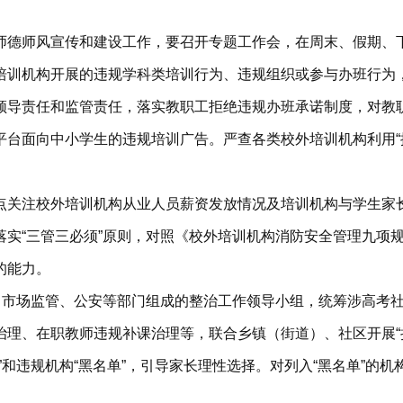
师德师风宣传和建设工作，要召开专题工作会，在周末、假期、
培训机构开展的违规学科类培训行为、违规组织或参与办班行为
领导责任和监管责任，落实教职工拒绝违规办班承诺制度，对教职
台面向中小学生的违规培训广告。严查各类校外培训机构利用“提分
点关注校外培训机构从业人员薪资发放情况及培训机构与学生家
落实“三管三必须”原则，对照《校外培训机构消防安全管理九项
的能力。
育、市场监管、公安等部门组成的整治工作领导小组，统筹涉高考
治理、在职教师违规补课治理等，联合乡镇（街道）、社区开展“
”和违规机构“黑名单”，引导家长理性选择。对列入“黑名单”的