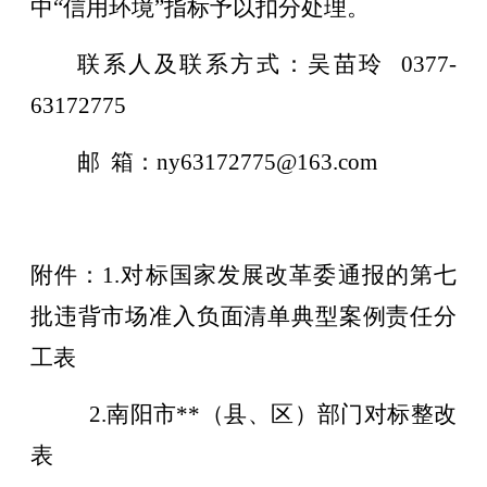
中“信用环境”指标予以扣分处理。
联系人及联系方式：吴苗玲 0377-
63172775
邮 箱：ny63172775
@
163.com
附件：
1.对标国家发展改革委
通报的
第
七
批违背市场准入
负
面清单典型案例责任分
工表
2.南阳市**（县、区）部门对标整改
表