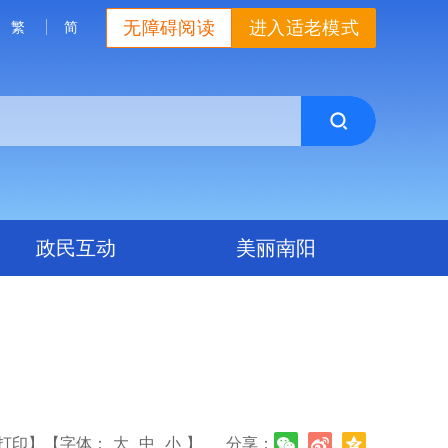
无障碍阅读
进入适老模式
繁
简
政民互动
美丽南阳
打印】
【字体：
大
中
小
】
分享：