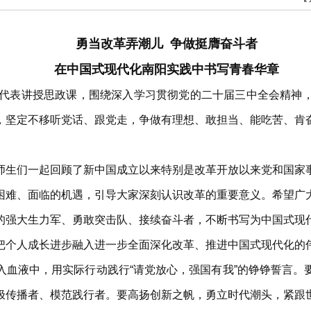
勇当改革弄潮儿 争做挺膺奋斗者
在中国式现代化南阳实践中书写青春华章
生代表讲授思政课，围绕深入学习贯彻党的二十届三中全会精神
，坚定不移听党话、跟党走，争做有理想、敢担当、能吃苦、肯
师生们一起回顾了新中国成立以来特别是改革开放以来党和国家
困难、面临的机遇，引导大家深刻认识改革的重要意义。希望广
的强大生力军、勇敢突击队、接续奋斗者，不断书写为中国式现
把个人成长进步融入进一步全面深化改革、推进中国式现代化的
入血液中，用实际行动践行“请党放心，强国有我”的铮铮誓言。
极传播者、模范践行者。要高扬创新之帆，勇立时代潮头，紧跟