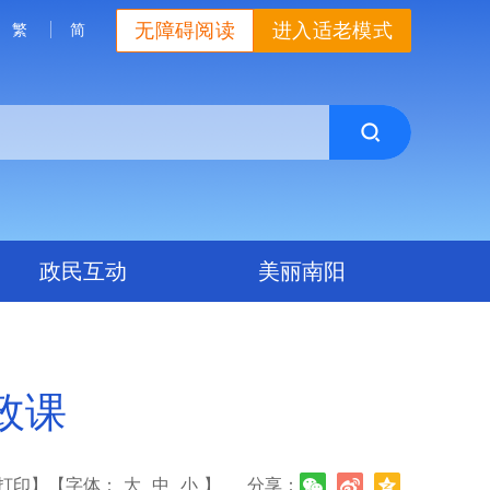
无障碍阅读
进入适老模式
繁
简
政民互动
美丽南阳
政课
打印】
【字体：
大
中
小
】
分享：