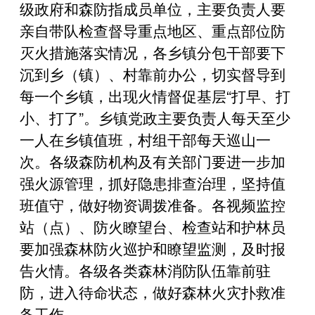
级政府和森防指成员单位，主要负责人要
亲自带队检查督导重点地区、重点部位防
灭火措施落实情况，各乡镇分包干部要下
沉到乡（镇）、村靠前办公，切实督导到
每一个乡镇，出现火情督促基层“打早、打
小、打了”。乡镇党政主要负责人每天至少
一人在乡镇值班，村组干部每天巡山一
次。各级森防机构及有关部门要进一步加
强火源管理，抓好隐患排查治理，坚持值
班值守，做好物资调拨准备。各视频监控
站（点）、防火瞭望台、检查站和护林员
要加强森林防火巡护和瞭望监测，及时报
告火情。各级各类森林消防队伍靠前驻
防，进入待命状态，做好森林火灾扑救准
备工作。