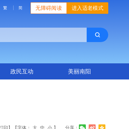
无障碍阅读
进入适老模式
繁
简
政民互动
美丽南阳
打印】
【字体：
大
中
小
】
分享：