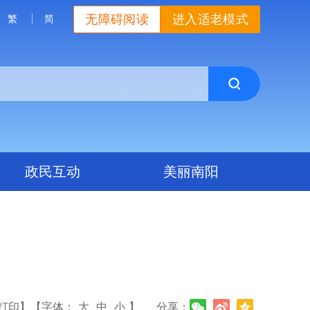
无障碍阅读
进入适老模式
繁
简
政民互动
美丽南阳
打印】
【字体：
大
中
小
】
分享：