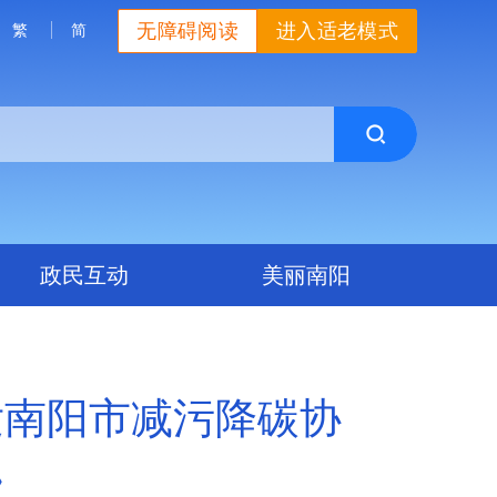
无障碍阅读
进入适老模式
繁
简
政民互动
美丽南阳
发南阳市减污降碳协
》