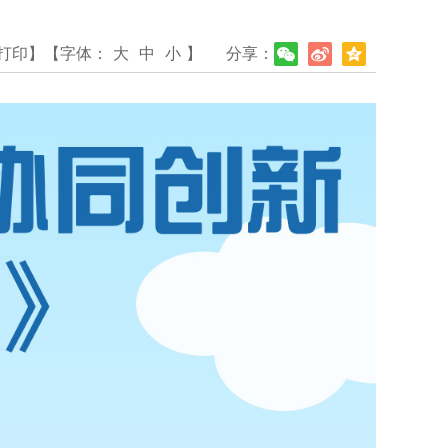
打印】
【字体：
大
中
小
】
分享：