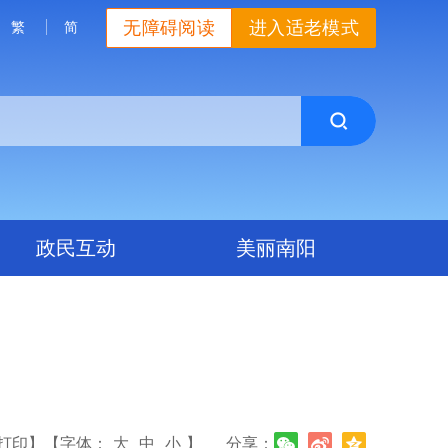
无障碍阅读
进入适老模式
繁
简
政民互动
美丽南阳
打印】
【字体：
大
中
小
】
分享：