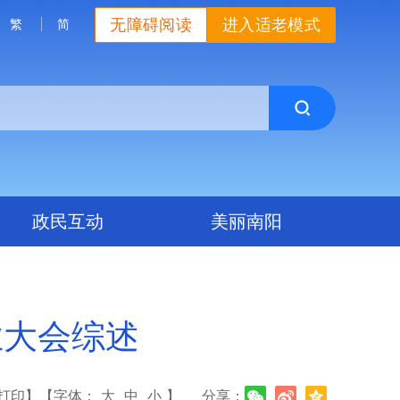
无障碍阅读
进入适老模式
繁
简
政民互动
美丽南阳
业大会综述
打印】
【字体：
大
中
小
】
分享：