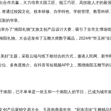
出合作共赢，大力培养大国工匠、能工巧匠、高技能人才的最强
，将通过校园文化、校本研修、办学特色、学校管理、教育科研
写新的华章。
题举办了“南阳礼物”文旅文创产品设计大赛，吸引了全市文博场
南阳礼物。大会还发布了玉雕大师数字藏品，2024年“华玉杯”
更美好”主题，采取云端与线下相结合的方式，邀请人民网、新
位、多角度推介。在抖音等短视频APP上，围绕南阳玉雕节的话
之于南阳，已不单单是一块玉和一个南阳人的节日，已成为城市
创产品展销交易大会、玉器电商嘉年华、“宛洛流珍”玉雕精品