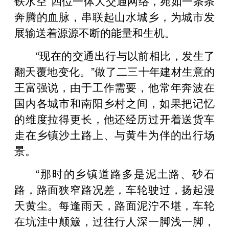
铁水空”四位一体大交通网络，宛如一条条
奔腾的血脉，串联起山水城乡，为城市发
展输送着源源不断的能量和生机。
“现在的交通出行与以前相比，发生了
翻天覆地变化。”做了二三十年建材生意的
王富强说，由于工作需要，他常年奔波在
国内各城市和南阳乡村之间，如果把记忆
的维度拉得更长，他还经历过开着送货车
走在乡镇沙土路上、与黄牛为伴的出行场
景。
“那时的乡镇道路多是泥土路、砂石
路，路面狭窄路况差，车轮驶过，扬起漫
天黄尘。每逢雨天，路面泥泞不堪，车轮
在坑洼中颠簸，过往行人深一脚浅一脚，