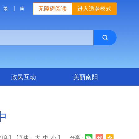
无障碍阅读
进入适老模式
繁
简
政民互动
美丽南阳
中
打印】
【字体：
大
中
小
】
分享：