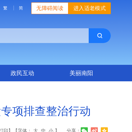
无障碍阅读
进入适老模式
繁
简
政民互动
美丽南阳
运专项排查整治行动
打印】
【字体：
大
中
小
】
分享：