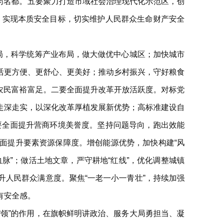
医药名都。五要聚力打造市域社会治理现代化示范区，创
手，实现本质安全目标，切实维护人民群众生命财产安全
局，科学统筹产业布局，做大做优中心城区；加快城市
活更方便、更舒心、更美好；推动乡村振兴，守好粮食
、农民富裕富足。二要全面提升改革开放活跃度。对标党
走深走实，以深化改革厚植发展新优势；高标准建设自
三要全面提升营商环境美誉度。坚持问题导向，跑出效能
全面提升要素资源保障度。增创能源优势，加快构建“风
脉”；做活土地文章，严守耕地“红线”，优化调整城镇
人民群众满意度。聚焦“一老一小一青壮”，持续加强
有安全感。
领”的作用，在旗帜鲜明讲政治、服务大局勇担当、凝