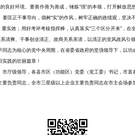
的良好环境。要善作善为善成，锤炼“强”的本领，打开解放思想
要匡正干事导向，倡树“实”的作风，树牢正确的政绩观，坚决
、重实效；用好考评考核指挥棒，认真落实“三个区分开来”，
关系清爽、干事创业清正、政商关系亲清，以清正的党风政风引
平同志为核心的党中央周围，在省委省政府的坚强领导下，以功
阳实践的壮丽篇章！
。市厅级领导，各县市区（功能区）党委（党工委）书记，市直
主要负责同志，全市三星级以上企业主要负责同志在市主会场参