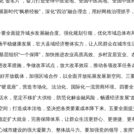
景文化“金名片”，奋力打造全球中医圣地、全国中医高地、全国中
新时代“枫桥经验”，深化“四治”融合理念，用好网格治理抓
。一要全面提升城乡发展融合度。强化规划引领，优化市域总体布
场平稳健康发展，壮大县域经济整体实力，让人民群众在城市生
建强基层组织“一个保障”，加快推进农业高质高效、乡村宜居宜业
进改革措施，争做改革试点，放大改革效应，推动各项改革任务
，用好开放载体，加强区域合作，以全面开放拓展发展新空间。
赋能“硬底座”，营造市场化、法治化、国际化一流营商环境。四要
融活水，坚定不移扩大供给，防范化解金融风险，畅通经济发展“血
空间；打造成本洼地，坚决把各类要素成本降下来。五要全面提升
稳定扩大就业，完善保障体系，让群众生活更舒心、更便捷、更
心城市建设的强大凝聚力、整体战斗力。要加强党的领导，发挥“