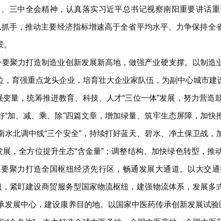
中、三中全会精神，认真落实习近平总书记视察南阳重要讲话重
提”为总抓手，推动主要经济指标增速高于全省平均水平、力争保
景。
。一要聚力打造制造业创新发展新高地，做强产业硬支撑。以制造
位，育强重点龙头企业，培育壮大企业家队伍，为副中心城市建
强变量，统筹推进教育、科技、人才“三位一体”发展，努力营
好“加、减、乘、除”四篇文章，增加绿量、筑牢生态屏障，加快
南水北调中线“三个安全”，持续打好蓝天、碧水、净土保卫战，
发展，全方位提升生态“含金量”；调整结构、加快绿色转型，
三要聚力打造全国枢纽经济先行区，畅通发展大通道。以大交通
枢纽，紧盯建设商贸服务型国家物流枢纽，建强物流体系，发展多
承发展中心，建设康养目的地。以国家中医药传承创新发展试验区