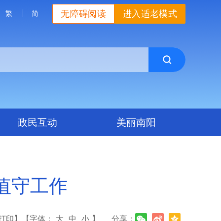
无障碍阅读
进入适老模式
繁
简
政民互动
美丽南阳
值守工作
打印】
【字体：
大
中
小
】
分享：