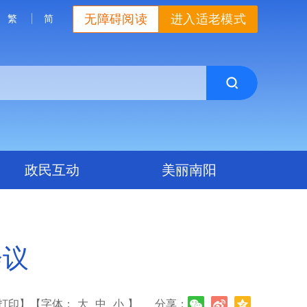
无障碍阅读
进入适老模式
繁
简
政民互动
美丽南阳
会议
打印】
【字体：
大
中
小
】
分享：