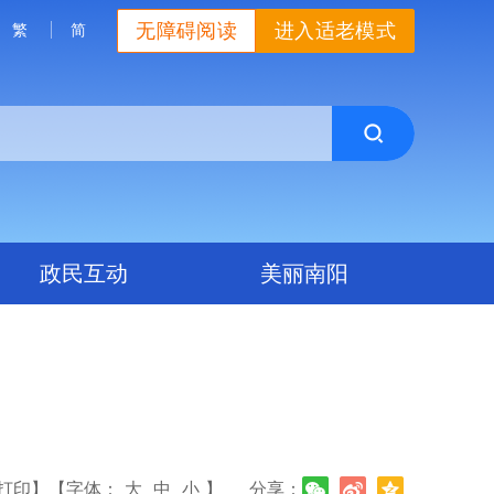
无障碍阅读
进入适老模式
繁
简
政民互动
美丽南阳
打印】
【字体：
大
中
小
】
分享：