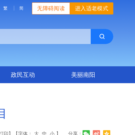
无障碍阅读
进入适老模式
繁
简
政民互动
美丽南阳
目
打印】
【字体：
大
中
小
】
分享：