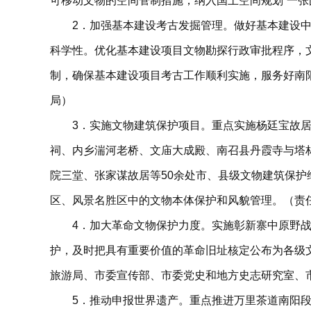
可移动文物的空间管制措施，纳入国土空间规划“一张
2．加强基本建设考古发掘管理。做好基本建设中
科学性。优化基本建设项目文物勘探行政审批程序，
制，确保基本建设项目考古工作顺利实施，服务好南
局）
3．实施文物建筑保护项目。重点实施杨廷宝故
祠、内乡湍河老桥、文庙大成殿、南召县丹霞寺与塔
院三堂、张家谋故居等50余处市、县级文物建筑保
区、风景名胜区中的文物本体保护和风貌管理。（责
4．加大革命文物保护力度。实施彰新寨中原野
护，及时把具有重要价值的革命旧址核定公布为各级
旅游局、市委宣传部、市委党史和地方史志研究室、
5．推动申报世界遗产。重点推进万里茶道南阳