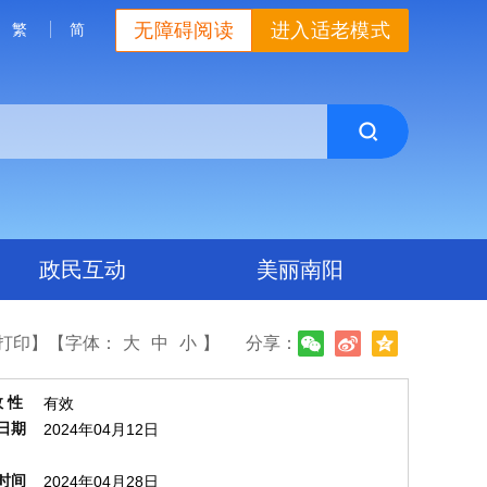
无障碍阅读
进入适老模式
繁
简
政民互动
美丽南阳
打印】
【字体：
大
中
小
】
分享：
效 性
有效
日期
2024年04月12日
时间
2024年04月28日