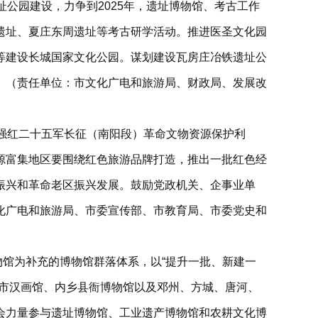
公园建设，力争到2025年，遗址博物馆、考古工作
遗址、夏庄东周遗址等考古研学活动。推进医圣文化园
等建设长城国家文化公园。谋划建设瓦房庄冶铁遗址公
。（责任单位：市文化广电和旅游局、财政局、发展改
强红二十五军长征（南阳段）革命文物资源保护利
源富集地区要围绕红色旅游品牌打造，推出一批红色经
振兴和革命老区振兴发展。鼓励党政机关、企事业单
化广电和旅游局、市委宣传部、市教育局、市委党史和
物馆为补充的博物馆群落体系，以“提升一批、新建一
阳市汉画馆、内乡县衙博物馆以及邓州、方城、唐河、
会力量参与遗址博物馆、工业遗产博物馆和农耕文化博