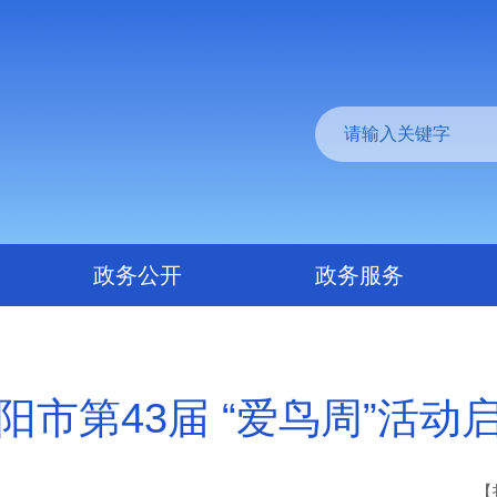
政务公开
政务服务
阳市第43届 “爱鸟周”活动
【