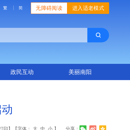
无障碍阅读
进入适老模式
繁
简
政民互动
美丽南阳
启动
打印】
【字体：
大
中
小
】
分享：