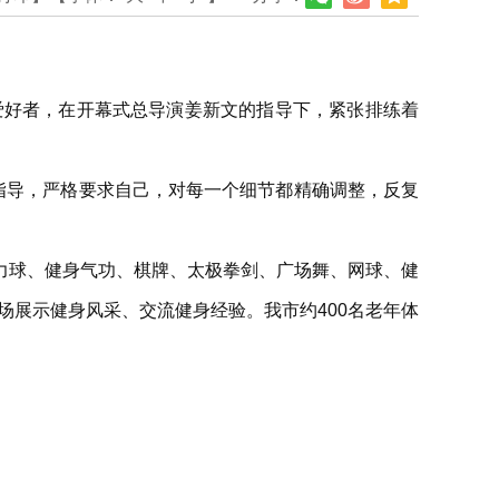
爱好者，在开幕式总导演姜新文的指导下，紧张排练着
。
指导，严格要求自己，对每一个细节都精确调整，反复
柔力球、健身气功、棋牌、太极拳剑、广场舞、网球、健
场展示健身风采、交流健身经验。我市约400名老年体