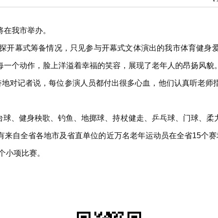
将在我市举办。
打探开幕式筹备情况，只见参与开幕式文体演出的我市体育健身
每一个动作，脸上洋溢着幸福的笑容，展现了老年人的昂扬风貌
兴奋地对记者说，每位参演人员都付出很多心血，他们认真听老师
，设台球、健身秧歌、钓鱼、地掷球、持杖健走、乒乓球、门球、
有来自全省各地市及省直单位的近万名老年运动员在全省15个赛
9个小项比赛。