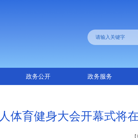
政务公开
政务服务
人体育健身大会开幕式将
【