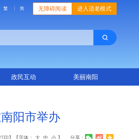
无障碍阅读
进入适老模式
繁
简
政民互动
美丽南阳
在南阳市举办
打印】
【字体：
大
中
小
】
分享：