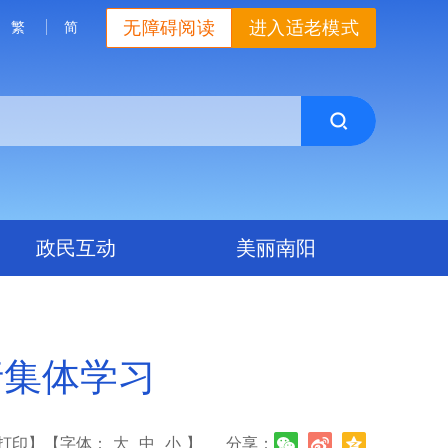
无障碍阅读
进入适老模式
繁
简
政民互动
美丽南阳
行集体学习
打印】
【字体：
大
中
小
】
分享：