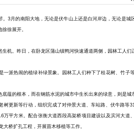
节。3月的南阳大地，无论是伏牛山上还是白河岸边，无论是城
地徐徐展开。
然生机。昨日，在卧龙区蒲山镇鸭河快速通道两侧，园林工人们
是一派热闹的植绿补绿景象。园林工人们种下了桂花树、竹子
色底蕴的根本，而在钢筋水泥的城市中生长出来的绿意，则是城
老树更新等行动，组织完成了对仲景大道、车站路、伏牛路等3
平台1.6万平方米。配合张衡大道西段高架桥项目建设以及滨河大
卧龙大桥扩孔工程，开展苗木移植等工作。