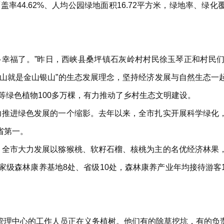
覆盖率44.62%、人均公园绿地面积16.72平方米，绿地率、
多幸福了。”昨日，西峡县桑坪镇石灰岭村村民徐玉琴正和村民
青山就是金山银山”的生态发展理念，坚持经济发展与自然生态一
等绿色植物100多万棵，有力推动了乡村生态文明建设。
大力推进绿色发展的一个缩影。去年以来，全市扎实开展科学绿化
省第一。
展。全市大力发展以猕猴桃、软籽石榴、核桃为主的名优经济林果
级森林康养基地8处、省级10处，森林康养产业年均接待游客15
管理中心的工作人员正在义务植树。他们有的除草挖坑，有的负