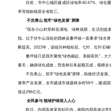
目前，市中心城区建成区绿地率40.47%、绿化
率等指标稳居全省前三。
不负青山 筑牢“绿色发展”屏障
“现在小山村里鲜花满地、绿树成荫，生活别提
指。位于伏牛山深处的西峡县桑坪镇一直秉承“绿水
断提高。2023年，该镇共种植桂花、七叶、红叶石楠
桑坪镇只是我市聚焦“绿色崛起、美丽富民”，
量关，确保绿化成效，营造林任务超额完成，规模全
不负青山，筑牢“绿色发展”屏障，助推经济发
康养产业发展，全市建成市级森林乡村59个，建成国家
值达296亿元。
全民参与 植绿护绿深入人心
昨日，内邓高速渠首站区内，南阳内邓高速运营