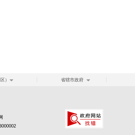
、区）
省辖市政府
网
00002