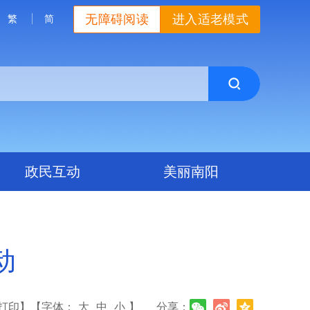
无障碍阅读
进入适老模式
繁
简
政民互动
美丽南阳
动
打印】
【字体：
大
中
小
】
分享：