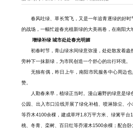
春风吐绿、草长莺飞，又是一年追青逐绿的好时
的战场，一幅忙趁春光植新绿的大美画卷，在南阳大
增绿补绿 城市处处春光明媚
初春时节，青山绿水间绿意弥漫，处处散发着盎
旁种下一抹新绿，为市民创造一个舒心的出行环境。
无独有偶，昨日上午，南阳市民服务中心周边也
赞。
人勤春来早，植绿正当时。漫山遍野的绿意是绿
公园、出入市口沿线开展了绿化补植、喷淋除尘、小
等乔木4100余棵，建成草坪1.8万平方米、绿篱
桃、冬青、栾树、百日红等乔灌木1500余棵；配合