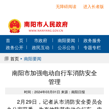
无障碍阅读
进入长者版
首 页
市政府
南阳要闻
政务服务
政务公开
政民互动
公示公告
专题专栏
首页
南阳要闻
南阳市加强电动自行车消防安全
管理
时间：2024年03月01日 来源：南阳日报
2月29日，记者从市消防安全委员会
办公室获悉，为有效防范电动自行车、电