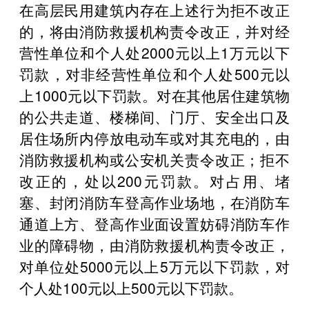
在高层民用建筑内存在上述行为拒不改正
的，将由消防救援机构责令改正，并对经
营性单位和个人处2000元以上1万元以下
罚款，对非经营性单位和个人处500元以
上1000元以下罚款。对在其他居住建筑物
的公共走道、楼梯间、门厅、安全出口及
居住场所内停放电动车或对其充电的，由
消防救援机构或公安机关责令改正；拒不
改正的，处以200元罚款。对占用、堵
塞、封闭消防车登高作业场地，在消防车
通道上方、登高作业面设置妨碍消防车作
业的障碍物，由消防救援机构责令改正，
对单位处5000元以上5万元以下罚款，对
个人处100元以上500元以下罚款。